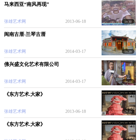
国美术家协会会员、中国根艺美术大师，福建省雕
马来西亚“南风再现”
塑学会会长。拥有目前国内唯一的、大规模的个人
当代艺术馆。其现代艺术将中国传统的儒、道、释
张雄艺术网
2013-06-18
14:30
之精髓与充满批判、反思精神的西方当代艺术理念
闽南古厝-兰琴古厝
熔于一炉，创造了中国本土当代艺术通向世界的崭
新形态。
张雄艺术网
2014-03-17
14:29
佛兴盛文化艺术有限公司
张雄艺术网
2014-03-17
14:29
《东方艺术.大家》
张雄艺术网
2013-06-18
14:29
《东方艺术.大家》