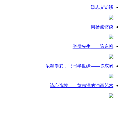
汤志义访谈
周扬波访谈
半儒先生——陈东帆
浓墨淡彩，书写半世缘——陈东帆
诗心造境——黄志洋的油画艺术