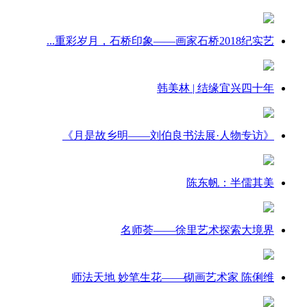
重彩岁月，石桥印象——画家石桥2018纪实艺...
韩美林 | 结缘宜兴四十年
《月是故乡明——刘伯良书法展·人物专访》
陈东帆：半儒其美
名师荟——徐里艺术探索大境界
师法天地 妙笔生花——砌画艺术家 陈俐维