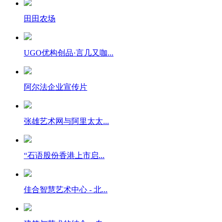
田田农场
UGO优构创品·言几又咖...
阿尔法企业宣传片
张雄艺术网与阿里太太...
“石语股份香港上市启...
佳合智慧艺术中心 - 北...