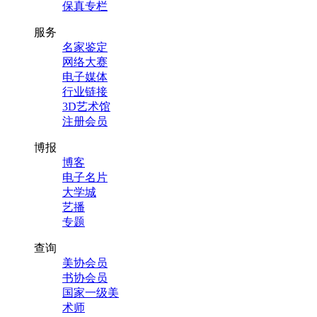
保真专栏
服务
名家鉴定
网络大赛
电子媒体
行业链接
3D艺术馆
注册会员
博报
博客
电子名片
大学城
艺播
专题
查询
美协会员
书协会员
国家一级美
术师