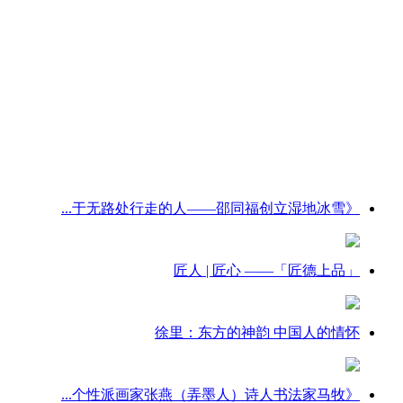
《于无路处行走的人——邵同福创立湿地冰雪...
「匠德上品」—— 匠人 | 匠心
徐里：东方的神韵 中国人的情怀
《个性派画家张燕（弄墨人）诗人书法家马牧...