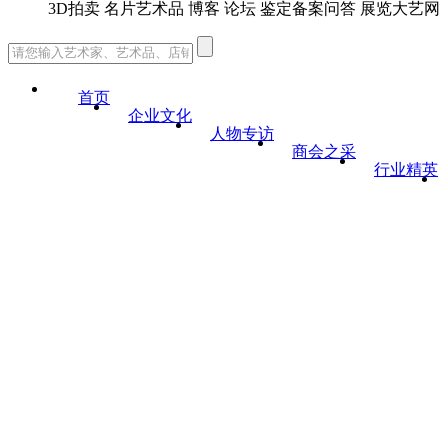
3D
拍卖
名片
艺术品
博客
论坛
鉴定备案
问答
展览
大艺网
首页
企业文化
人物专访
商会之采
行业精英