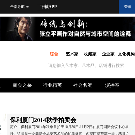
全部导航
下载APP
登录
综合
艺术家
收藏家
企业家
文化机构
访
商会之采
行业精英
社会名流
演播室
保利厦门2014秋季拍卖会
简介：保利厦门2014年秋季首拍于10月30日-11月2日在厦门国际会议中心举
行。这将是一次囊括全品类艺术品的拍卖盛宴，名家巨擘荟萃一堂，稀世之